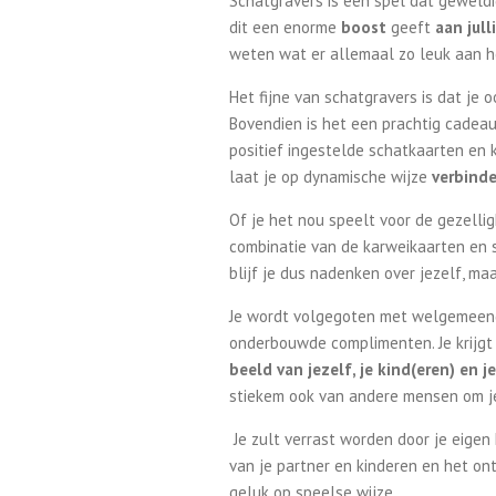
Schatgravers is een spel dat geweld
dit een enorme
boost
geeft
aan jull
weten wat er allemaal zo leuk aan h
Het fijne van schatgravers is dat je
Bovendien is het een prachtig cadeau
positief ingestelde schatkaarten en 
laat je op dynamische wijze
verbinde
Of je het nou speelt voor de gezelli
combinatie van de karweikaarten en 
blijf je dus nadenken over jezelf, ma
Je wordt volgegoten met welgemeen
onderbouwde complimenten. Je krijg
beeld van jezelf, je kind(eren) en j
stiekem ook van andere mensen om j
Je zult verrast worden door je eigen 
van je partner en kinderen en het on
geluk op speelse wijze.