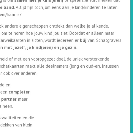
ig is om
samen met je kind(eren)
te spelen. Je zult merken dat
ie band
. Altijd fijn toch, om eens aan je kind/kinderen te laten
em/haar is?
 ook andere eigenschappen ontdekt dan welke je al kende.
 om te horen hoe jouw kind jou ziet. Doordat er alleen maar
karweikaarten in zitten, wordt iedereen er
blij
van. Schatgravers
n met jezelf, je kind(eren) en je gezin
.
gheid of met een vooropgezet doel, de uniek versterkende
schatkaarten raakt alle deelnemers (jong en
oud-er). Intussen
ar ook over anderen.
de en
t een
completer
e partner
, maar
e heen.
kwaliteiten en die
tdekken van klein