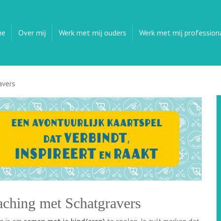
me
Over mij
Werk met mij ouders
Werk met mij profession
avers
ching met Schatgravers