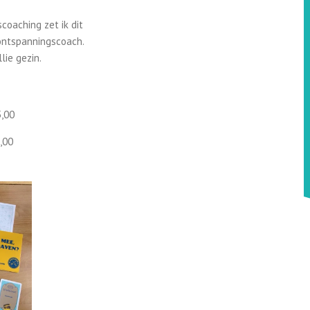
coaching zet ik dit
n ontspanningscoach.
lie gezin.
,00
,00