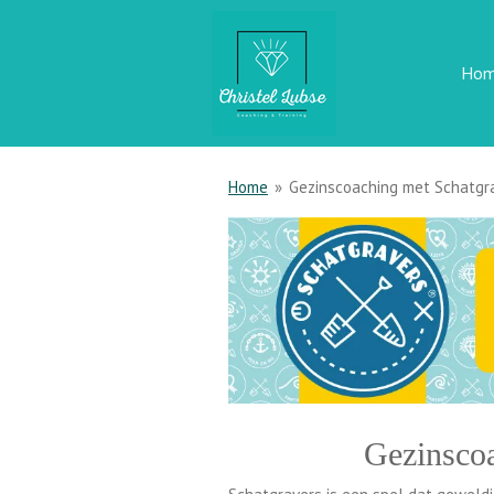
Ga
direct
Ho
naar
de
hoofdinhoud
Home
»
Gezinscoaching met Schatgr
Gezinscoa